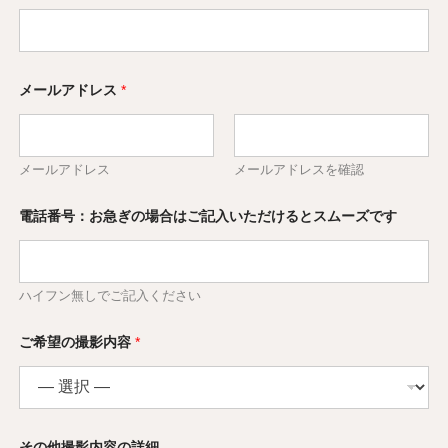
メールアドレス
*
メールアドレス
メールアドレスを確認
F
電話番号：お急ぎの場合はご記入いただけるとスムーズです
O
X
*
W
A
ハイフン無しでご記入ください
L
K
ご希望の撮影内容
*
その他撮影内容の詳細